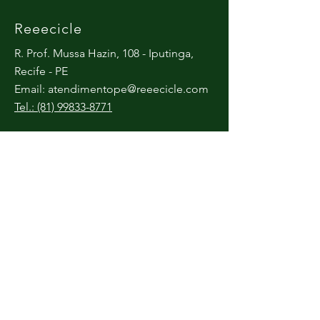
Reeecicle
R. Prof. Mussa Hazin, 108 - Iputinga,
Recife - PE
Email:
atendimentope@reeecicle.com
Tel.: (81) 99833-8771