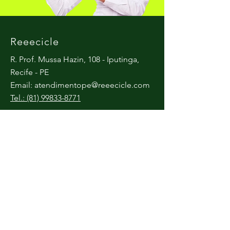
Reeecicle
R. Prof. Mussa Hazin, 108 - Iputinga,
Recife - PE
Email:
atendimentope@reeecicle.com
Tel.: (81) 99833-8771