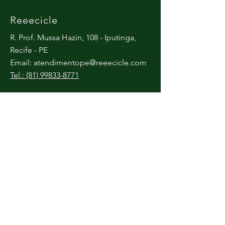
Reeecicle
R. Prof. Mussa Hazin, 108 - Iputinga,
Recife - PE
Email:
atendimentope@reeecicle.com
Tel.: (81) 99833-8771