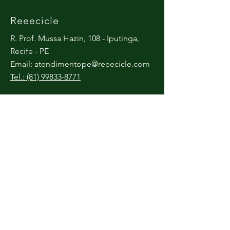
Reeecicle
R. Prof. Mussa Hazin, 108 - Iputinga,
Recife - PE
Email:
atendimentope@reeecicle.com
Tel.: (81) 99833-8771