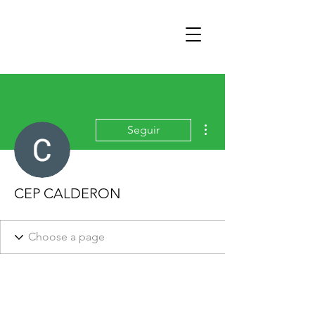
Mais ações
Seguir
CEP CALDERON