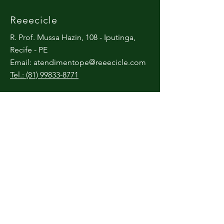
Reeecicle
R. Prof. Mussa Hazin, 108 - Iputinga,
Recife - PE
Email:
atendimentope@reeecicle.com
Tel.: (81) 99833-8771