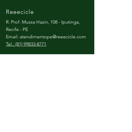
Reeecicle
R. Prof. Mussa Hazin, 108 - Iputinga,
Recife - PE
Email:
atendimentope@reeecicle.com
Tel.: (81) 99833-8771