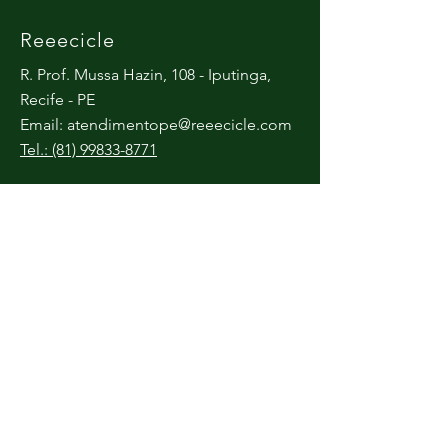
Reeecicle
R. Prof. Mussa Hazin, 108 - Iputinga,
Recife - PE
Email:
atendimentope@reeecicle.com
Tel.: (81) 99833-8771