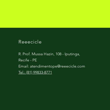
Reeecicle
R. Prof. Mussa Hazin, 108 - Iputinga,
Recife - PE
Email:
atendimentope@reeecicle.com
Tel.: (81) 99833-8771