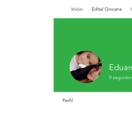
Início
Edital Gincana
Eduar
0
seguidor
Perfil