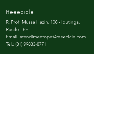
Reeecicle
R. Prof. Mussa Hazin, 108 - Iputinga,
Recife - PE
Email:
atendimentope@reeecicle.com
Tel.: (81) 99833-8771