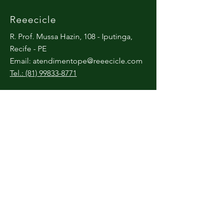
Reeecicle
R. Prof. Mussa Hazin, 108 - Iputinga,
Recife - PE
Email:
atendimentope@reeecicle.com
Tel.: (81) 99833-8771