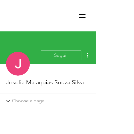
Mais ações
Seguir
Joselia Malaquias Souza Silva Josy