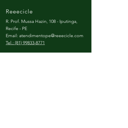
Reeecicle
R. Prof. Mussa Hazin, 108 - Iputinga,
Recife - PE
Email:
atendimentope@reeecicle.com
Tel.: (81) 99833-8771