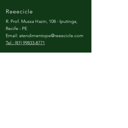
Reeecicle
R. Prof. Mussa Hazin, 108 - Iputinga,
Recife - PE
Email:
atendimentope@reeecicle.com
Tel.: (81) 99833-8771