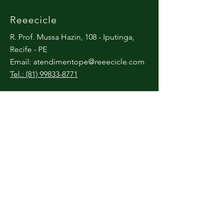
Reeecicle
R. Prof. Mussa Hazin, 108 - Iputinga,
Recife - PE
Email:
atendimentope@reeecicle.com
Tel.: (81) 99833-8771