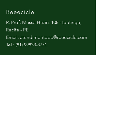
Reeecicle
R. Prof. Mussa Hazin, 108 - Iputinga,
Recife - PE
Email:
atendimentope@reeecicle.com
Tel.: (81) 99833-8771