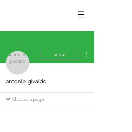
Mais ações
Seguir
antonio givaldo