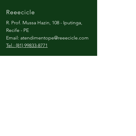
Reeecicle
R. Prof. Mussa Hazin, 108 - Iputinga,
Recife - PE
Email:
atendimentope@reeecicle.com
Tel.: (81) 99833-8771