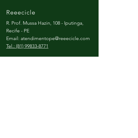
Reeecicle
R. Prof. Mussa Hazin, 108 - Iputinga,
Recife - PE
Email:
atendimentope@reeecicle.com
Tel.: (81) 99833-8771