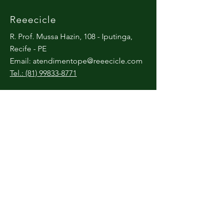
Reeecicle
R. Prof. Mussa Hazin, 108 - Iputinga,
Recife - PE
Email:
atendimentope@reeecicle.com
Tel.: (81) 99833-8771