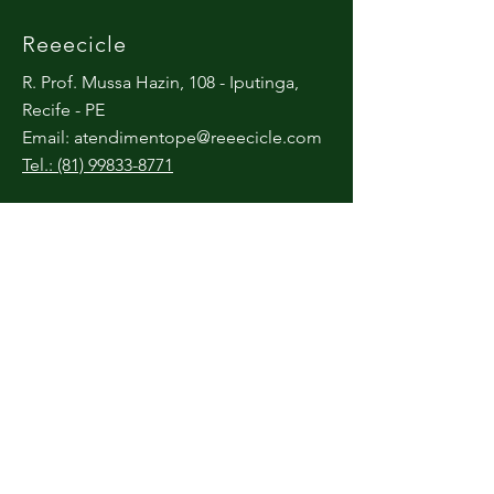
Reeecicle
R. Prof. Mussa Hazin, 108 - Iputinga,
Recife - PE
Email:
atendimentope@reeecicle.com
Tel.: (81) 99833-8771