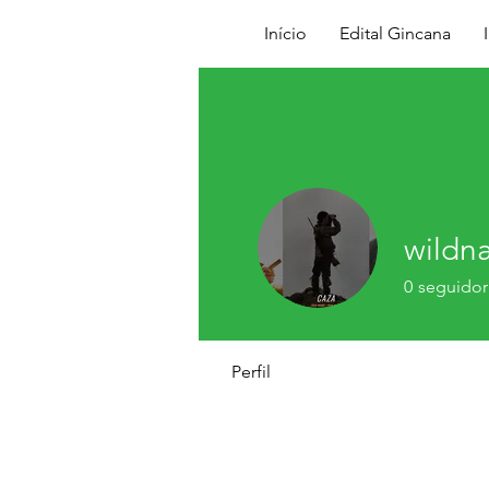
Início
Edital Gincana
wildna
0
seguidor
Perfil