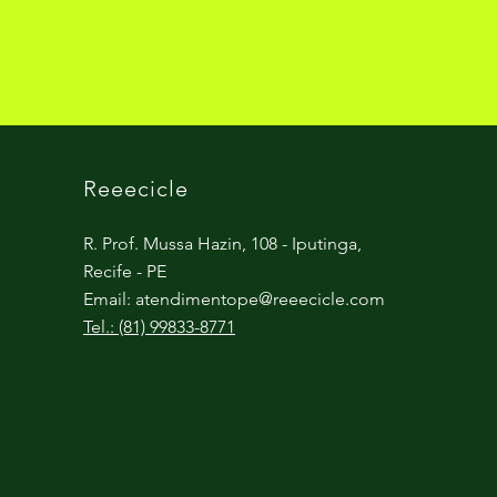
Reeecicle
R. Prof. Mussa Hazin, 108 - Iputinga,
Recife - PE
Email:
atendimentope@reeecicle.com
Tel.: (81) 99833-8771