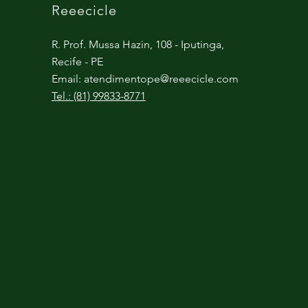
Reeecicle
R. Prof. Mussa Hazin, 108 - Iputinga,
Recife - PE
Email:
atendimentope@reeecicle.com
Tel.: (81) 99833-8771