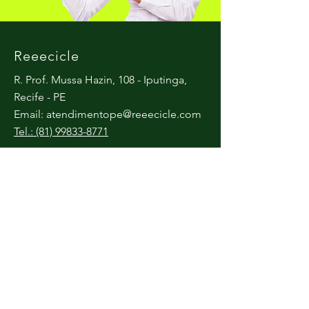
Reeecicle
R. Prof. Mussa Hazin, 108 - Iputinga,
Recife - PE
Email:
atendimentope@reeecicle.com
Tel.: (81) 99833-8771