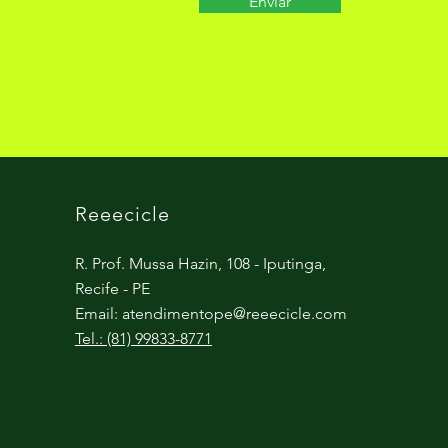
Enviar
Reeecicle
R. Prof. Mussa Hazin, 108 - Iputinga,
Recife - PE
Email:
atendimentope@reeecicle.com
Tel.: (81) 99833-8771