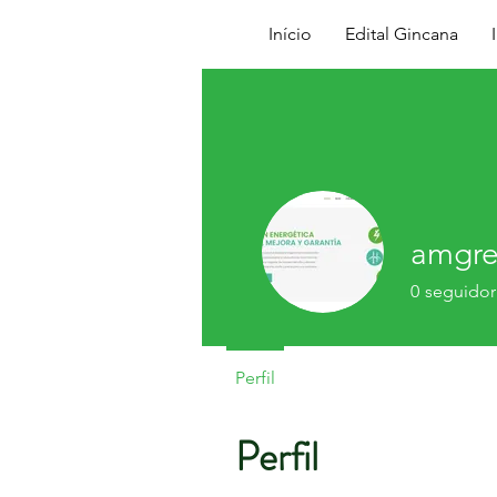
Início
Edital Gincana
amgre
0
seguidor
Perfil
Perfil