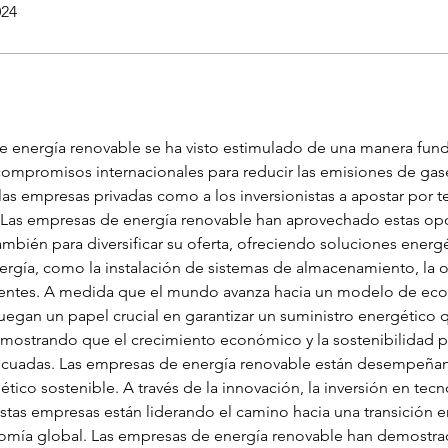
024
e energía renovable se ha visto estimulado de una manera fun
compromisos internacionales para reducir las emisiones de gase
 las empresas privadas como a los inversionistas a apostar por 
. Las empresas de energía renovable han aprovechado estas op
ambién para diversificar su oferta, ofreciendo soluciones energ
ergía, como la instalación de sistemas de almacenamiento, la 
entes. A medida que el mundo avanza hacia un modelo de econ
juegan un papel crucial en garantizar un suministro energético 
ostrando que el crecimiento económico y la sostenibilidad pu
cuadas. Las empresas de energía renovable están desempeñand
tico sostenible. A través de la innovación, la inversión en te
stas empresas están liderando el camino hacia una transición en
mía global. Las empresas de energía renovable han demostrad