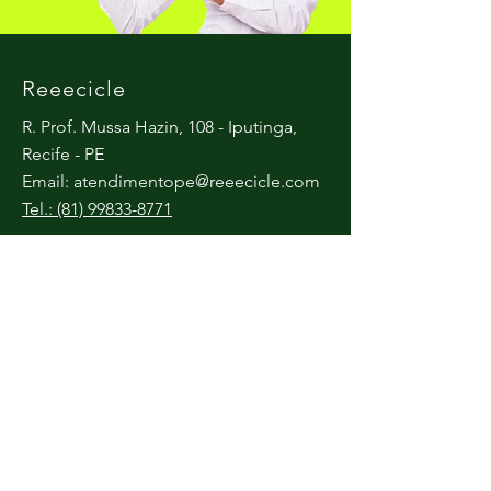
Reeecicle
R. Prof. Mussa Hazin, 108 - Iputinga,
Recife - PE
Email:
atendimentope@reeecicle.com
Tel.: (81) 99833-8771