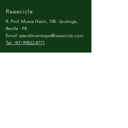
Reeecicle
R. Prof. Mussa Hazin, 108 - Iputinga,
Recife - PE
Email:
atendimentope@reeecicle.com
Tel.: (81) 99833-8771