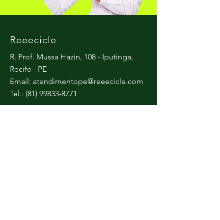
Reeecicle
R. Prof. Mussa Hazin, 108 - Iputinga,
Recife - PE
Email:
atendimentope@reeecicle.com
Tel.: (81) 99833-8771