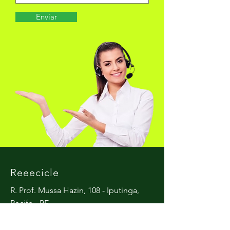
Enviar
Reeecicle
R. Prof. Mussa Hazin, 108 - Iputinga,
Recife - PE
Email:
atendimentope@reeecicle.com
Tel.: (81) 99833-8771