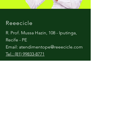
Reeecicle
R. Prof. Mussa Hazin, 108 - Iputinga,
Recife - PE
Email:
atendimentope@reeecicle.com
Tel.: (81) 99833-8771