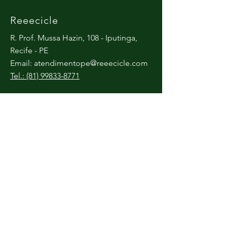
Reeecicle
R. Prof. Mussa Hazin, 108 - Iputinga,
Recife - PE
Email:
atendimentope@reeecicle.com
Tel.: (81) 99833-8771