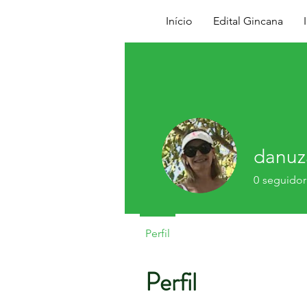
Início
Edital Gincana
danuza
0
seguidor
Perfil
Perfil