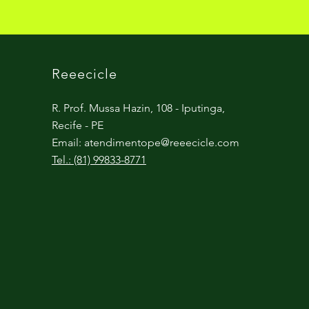
Reeecicle
R. Prof. Mussa Hazin, 108 - Iputinga,
Recife - PE
Email:
atendimentope@reeecicle.com
Tel.: (81) 99833-8771