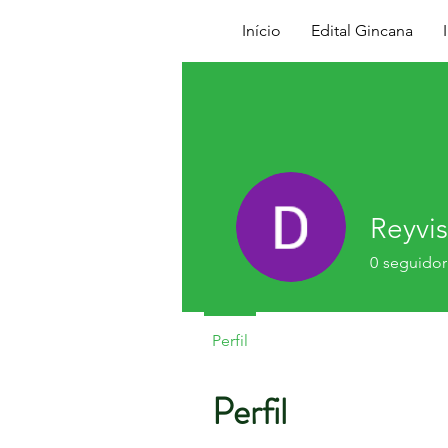
Início
Edital Gincana
Reyvi
0
seguidor
Perfil
Perfil