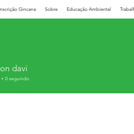
Inscrição Gincana
Sobre
Educação Ambiental
Traba
son davi
0
seguindo