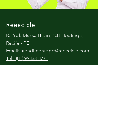
Reeecicle
R. Prof. Mussa Hazin, 108 - Iputinga,
Recife - PE
Email:
atendimentope@reeecicle.com
Tel.: (81) 99833-8771