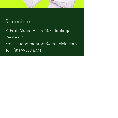
Reeecicle
R. Prof. Mussa Hazin, 108 - Iputinga,
Recife - PE
Email:
atendimentope@reeecicle.com
Tel.: (81) 99833-8771