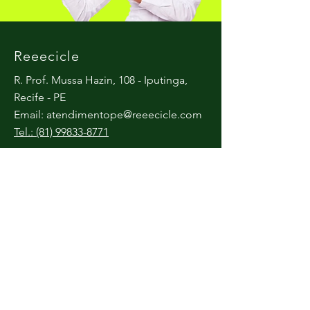
Reeecicle
R. Prof. Mussa Hazin, 108 - Iputinga,
Recife - PE
Email:
atendimentope@reeecicle.com
Tel.: (81) 99833-8771