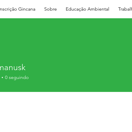
Inscrição Gincana
Sobre
Educação Ambiental
Traba
manusk
usk
0
seguindo