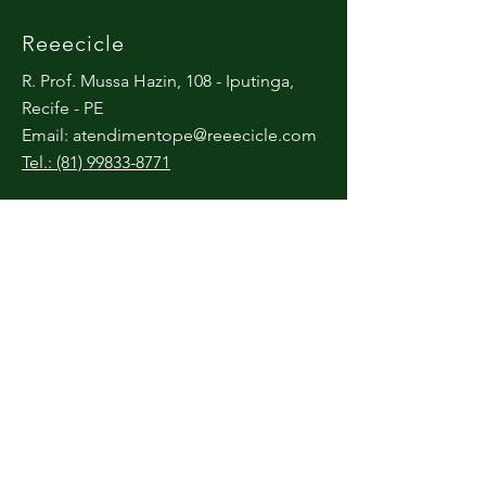
Reeecicle
R. Prof. Mussa Hazin, 108 - Iputinga,
Recife - PE
Email:
atendimentope@reeecicle.com
Tel.: (81) 99833-8771