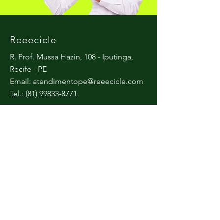
Reeecicle
R. Prof. Mussa Hazin, 108 - Iputinga,
Recife - PE
Email:
atendimentope@reeecicle.com
Tel.: (81) 99833-8771