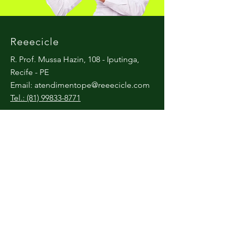
Reeecicle
R. Prof. Mussa Hazin, 108 - Iputinga,
Recife - PE
Email:
atendimentope@reeecicle.com
Tel.: (81) 99833-8771