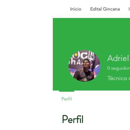
Início
Edital Gincana
Adrie
0
seguidor
Técnico 
Perfil
Perfil