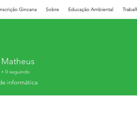
Inscrição Gincana
Sobre
Educação Ambiental
Traba
l Matheus
0
seguindo
de informática