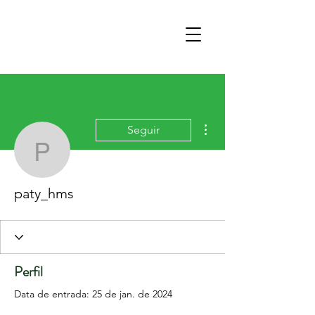
Mais ações
Seguir
paty_hms
paty_hms
Perfil
Data de entrada: 25 de jan. de 2024