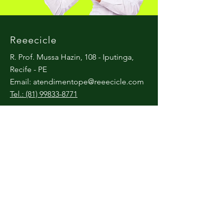
Reeecicle
R. Prof. Mussa Hazin, 108 - Iputinga,
Recife - PE
Email:
atendimentope@reeecicle.com
Tel.: (81) 99833-8771