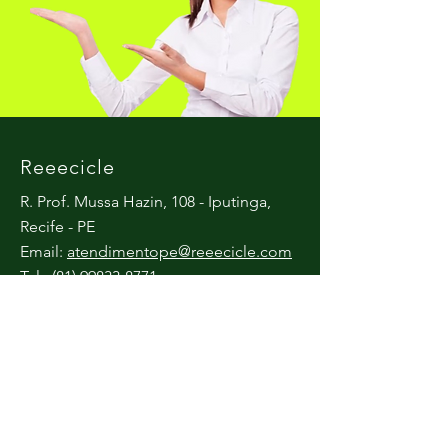
Reeecicle
R. Prof. Mussa Hazin, 108 - Iputinga,
Recife - PE
Email:
atendimentope@reeecicle.com
Tel.: (81) 99833-8771