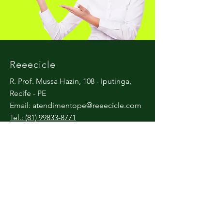
Reeecicle
R. Prof. Mussa Hazin, 108 - Iputinga,
Recife - PE
Email:
atendimentope@reeecicle.com
Tel.: (81) 99833-8771